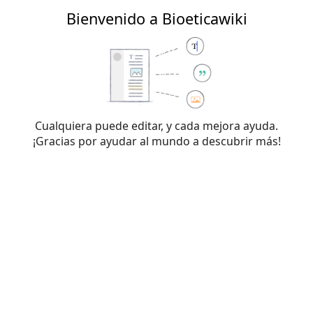
Bienvenido a Bioeticawiki
Bioeticawiki
Creación de
«Bioeticawiki:Café/Portal/Archivo/No
Cualquiera puede editar, y cada mejora ayuda.
ticias/Actual»
¡Gracias por ayudar al mundo a descubrir más!
Has seguido un enlace a una página que aún no existe. Para
crear esta página, escribe en el cuadro que aparece a
continuación. Para más información, consulta la
página de
ayuda
. Si llegaste aquí por error, vuelve a la página anterior.
Advertencia:
no has iniciado sesión. Tu dirección IP se
hará pública si haces cualquier edición. Si
inicias sesión