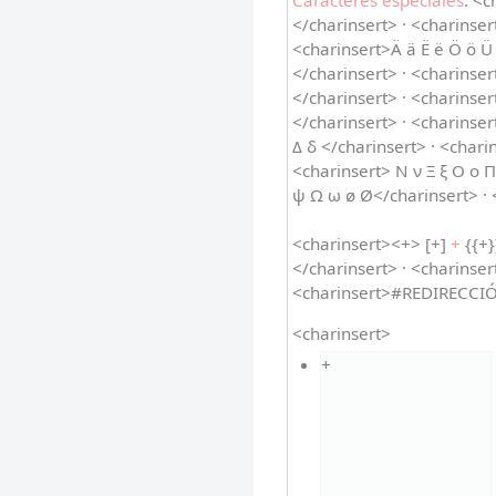
Caracteres especiales
: <c
</charinsert> · <charinsert
<charinsert>Ä ä Ë ë Ö ö Ü 
</charinsert> · <charinse
</charinsert> · <charinser
</charinsert> · <charinser
Δ δ </charinsert> · <charin
<charinsert> Ν ν Ξ ξ Ο ο Π
ψ Ω ω ø Ø</charinsert> · 
<charinsert><+> [+]
+
{{+}
</charinsert> · <charinser
<charinsert>#REDIRECCI
<charinsert>
+