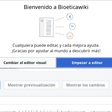
Bienvenido a Bioeticawiki
 las contribuciones a Bioeticawiki se consideran publicadas bajo la
cawiki:Derechos de autor
para más información). Si no deseas que la
buyan libremente, no las publiques aquí.
s que eres el autor de lo que escribiste, o lo copiaste de una fuen
Cualquiera puede editar, y cada mejora ayuda.
bre.
¡No uses textos con copyright sin permiso!
¡Gracias por ayudar al mundo a descubrir más!
a, responde la pregunta que aparece abajo (
más información
):
Cambiar al editor visual
Empezar a editar
este wiki?