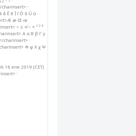
¿ - † º ª
/charinsert> ·
 å Ē ē Ī ī Ō ō Ū ū
nsert>Æ æ Œ œ
sert> ≈ ± ≠ − × ¹ ² ³
harinsert> Α α Β β Γ γ
</charinsert> ·
<charinsert> Φ φ Χ χ Ψ
36 16 ene 2019 (CET)
insert> ·