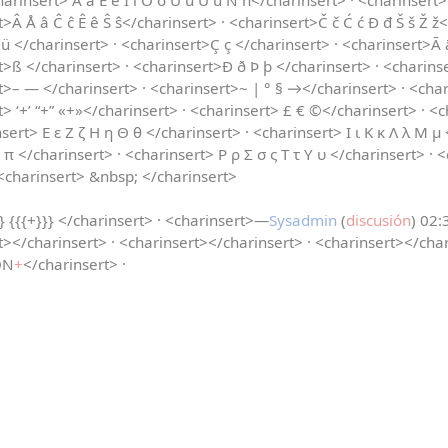
harinsert> Á á É é Í í Ó ó Ú ú Ü ü Ñ ñ</charinsert> · <charinsert>¡ 
>Â Å â Ĉ ĉ Ê ê Ŝ ŝ</charinsert> · <charinsert>Č č Ć ć Đ đ Š š Ž ž<
ü </charinsert> · <charinsert>Ç ç </charinsert> · <charinsert>Ā ā
rt>ß </charinsert> · <charinsert>Ð ð Þ þ </charinsert> · <chari
t>– — </charinsert> · <charinsert>~ | ° § →</charinsert> · <charin
t> ‘+’ “+” «+»</charinsert> · <charinsert> £ € ©</charinsert> · <c
sert> Ε ε Ζ ζ Η η Θ θ </charinsert> · <charinsert> Ι ι Κ κ Λ λ Μ μ 
 π </charinsert> · <charinsert> Ρ ρ Σ σ ς Τ τ Υ υ </charinsert> · 
<charinsert> &nbsp; </charinsert>
} {{{+}}} </charinsert> · <charinsert>—
Sysadmin
(
discusión
) 02:
t></charinsert> · <charinsert></charinsert> · <charinsert></char
ÓN
+
</charinsert> ·