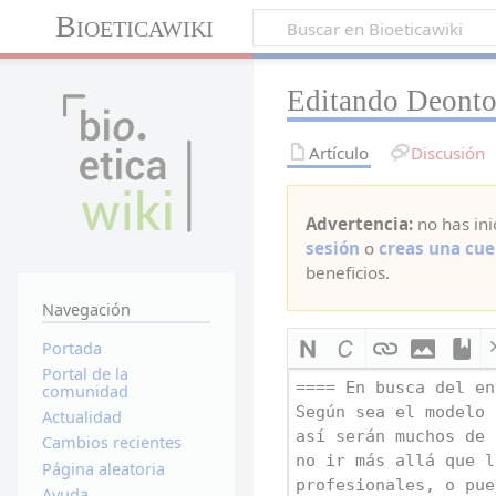
Bioeticawiki
Editando Deonto
Artículo
Discusión
Advertencia:
no has ini
sesión
o
creas una cue
beneficios.
Navegación
Portada
Portal de la
comunidad
Actualidad
Cambios recientes
Página aleatoria
Ayuda