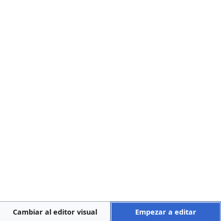
+
</charinsert> ·
[1]
<charinsert>
</charinsert>
↑
+
Plantillas usadas en esta página:
Política de privacidad
Acerca de Bioeticawiki
Descargos
Cambiar al editor visual
Empezar a editar