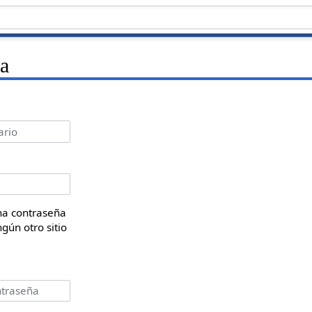
ta
na contraseña
ngún otro sitio