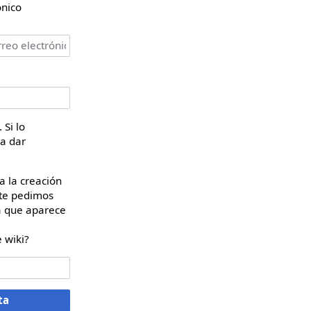
ónico
 Si lo
ra dar
a la creación
 te pedimos
a que aparece
 wiki?
ta