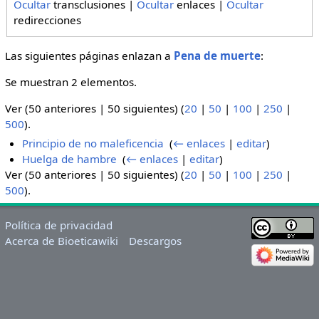
Ocultar
transclusiones |
Ocultar
enlaces |
Ocultar
redirecciones
Las siguientes páginas enlazan a
Pena de muerte
:
Se muestran 2 elementos.
Ver (50 anteriores | 50 siguientes) (
20
|
50
|
100
|
250
|
500
).
Principio de no maleficencia
‎
(
← enlaces
|
editar
)
Huelga de hambre
‎
(
← enlaces
|
editar
)
Ver (50 anteriores | 50 siguientes) (
20
|
50
|
100
|
250
|
500
).
Política de privacidad
Acerca de Bioeticawiki
Descargos