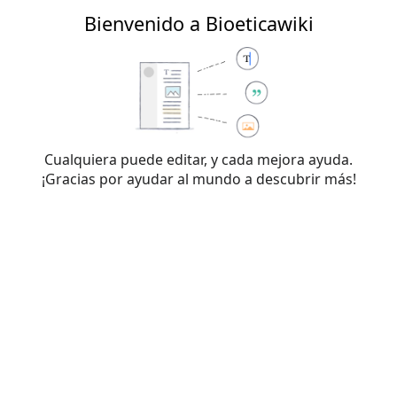
Bienvenido a Bioeticawiki
Bioeticawiki
Creación de «Discusión:Fecundación
artificial»
Cualquiera puede editar, y cada mejora ayuda.
¡Gracias por ayudar al mundo a descubrir más!
Has seguido un enlace a una página que aún no existe. Para
crear esta página, escribe en el cuadro que aparece a
continuación. Para más información, consulta la
página de
ayuda
. Si llegaste aquí por error, vuelve a la página anterior.
Advertencia:
no has iniciado sesión. Tu dirección IP se
hará pública si haces cualquier edición. Si
inicias sesión
o
creas una cuenta
, tus ediciones se atribuirán a tu