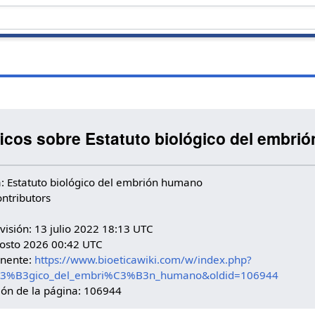
ficos sobre Estatuto biológico del embrió
: Estatuto biológico del embrión humano
ontributors
visión: 13 julio 2022 18:13 UTC
gosto 2026 00:42 UTC
anente:
https://www.bioeticawiki.com/w/index.php?
l%C3%B3gico_del_embri%C3%B3n_humano&oldid=106944
sión de la página: 106944