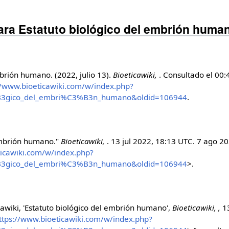
para Estatuto biológico del embrión huma
brión humano. (2022, julio 13).
Bioeticawiki,
. Consultado el 00:
//www.bioeticawiki.com/w/index.php?
3%B3gico_del_embri%C3%B3n_humano&oldid=106944
.
 embrión humano."
Bioeticawiki,
. 13 jul 2022, 18:13 UTC. 7 ago 2
ticawiki.com/w/index.php?
3%B3gico_del_embri%C3%B3n_humano&oldid=106944
>.
awiki, 'Estatuto biológico del embrión humano',
Bioeticawiki, ,
1
ttps://www.bioeticawiki.com/w/index.php?