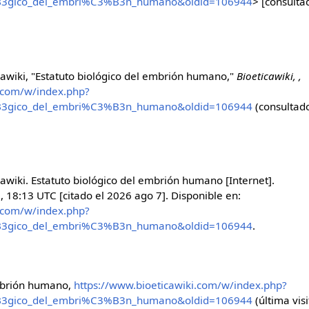
3%B3gico_del_embri%C3%B3n_humano&oldid=106944
> [consulta
awiki, "Estatuto biológico del embrión humano,"
Bioeticawiki, ,
i.com/w/index.php?
3%B3gico_del_embri%C3%B3n_humano&oldid=106944
(consultado
awiki. Estatuto biológico del embrión humano [Internet].
3, 18:13 UTC [citado el 2026 ago 7]. Disponible en:
i.com/w/index.php?
3%B3gico_del_embri%C3%B3n_humano&oldid=106944
.
embrión humano,
https://www.bioeticawiki.com/w/index.php?
3%B3gico_del_embri%C3%B3n_humano&oldid=106944
(última visi