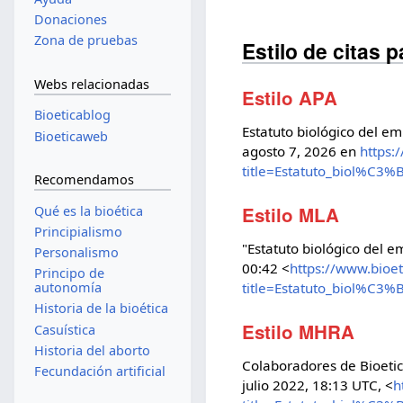
Donaciones
Zona de pruebas
Estilo de citas 
Webs relacionadas
Estilo APA
Bioeticablog
Estatuto biológico del em
Bioeticaweb
agosto 7, 2026 en
https:
title=Estatuto_biol%C
Recomendamos
Estilo MLA
Qué es la bioética
Principialismo
"Estatuto biológico del
Personalismo
00:42 <
https://www.bioe
Principo de
title=Estatuto_biol%C
autonomía
Historia de la bioética
Estilo MHRA
Casuística
Historia del aborto
Colaboradores de Bioetic
Fecundación artificial
julio 2022, 18:13 UTC, <
h