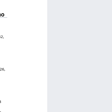
no
42,
026,
3