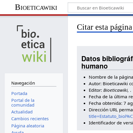
Bioeticawiki
Citar esta página
Datos bibliográ
humano
Nombre de la página
Navegación
Autor: Bioeticawiki c
Editor:
Bioeticawiki,
.
Portada
Fecha de la última re
Portal de la
Fecha obtenida: 7 a
comunidad
Dirección URL perm
Actualidad
title=Estatuto_bio
Cambios recientes
Identificador de ver
Página aleatoria
Ayuda