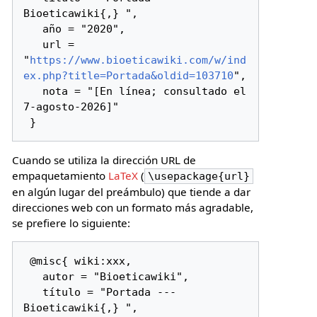
Bioeticawiki{,} ",

   año = "2020",

   url = 
"
https://www.bioeticawiki.com/w/ind
ex.php?title=Portada&oldid=103710
",

   nota = "[En línea; consultado el 
7-agosto-2026]"

Cuando se utiliza la dirección URL de
empaquetamiento
LaTeX
(
\usepackage{url}
en algún lugar del preámbulo) que tiende a dar
direcciones web con un formato más agradable,
se prefiere lo siguiente:
 @misc{ wiki:xxx,

   autor = "Bioeticawiki",

   título = "Portada --- 
Bioeticawiki{,} ",
