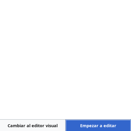
+
</charinsert> ·
[1]
<charinsert>
</charinsert>
↑
+
Plantillas usadas en esta página:
Política de privacidad
Acerca de Bioeticawiki
Descargos
Cambiar al editor visual
Empezar a editar