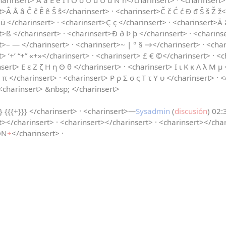
harinsert> Á á É é Í í Ó ó Ú ú Ü ü Ñ ñ</charinsert> · <charinsert>¡ 
>Â Å â Ĉ ĉ Ê ê Ŝ ŝ</charinsert> · <charinsert>Č č Ć ć Đ đ Š š Ž ž<
ü </charinsert> · <charinsert>Ç ç </charinsert> · <charinsert>Ā ā
rt>ß </charinsert> · <charinsert>Ð ð Þ þ </charinsert> · <chari
t>– — </charinsert> · <charinsert>~ | ° § →</charinsert> · <charin
t> ‘+’ “+” «+»</charinsert> · <charinsert> £ € ©</charinsert> · <c
sert> Ε ε Ζ ζ Η η Θ θ </charinsert> · <charinsert> Ι ι Κ κ Λ λ Μ μ 
 π </charinsert> · <charinsert> Ρ ρ Σ σ ς Τ τ Υ υ </charinsert> · 
<charinsert> &nbsp; </charinsert>
} {{{+}}} </charinsert> · <charinsert>—
Sysadmin
(
discusión
) 02:
t></charinsert> · <charinsert></charinsert> · <charinsert></char
ÓN
+
</charinsert> ·