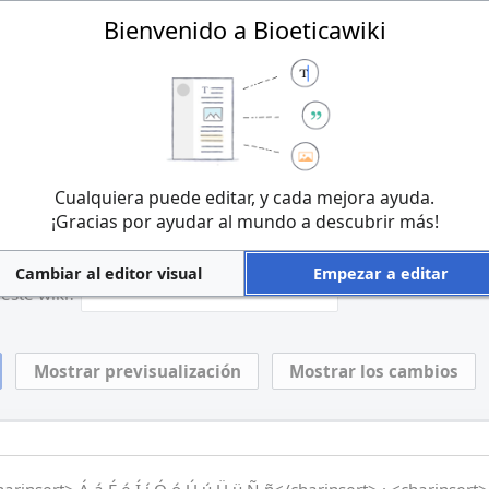
Bienvenido a Bioeticawiki
 las contribuciones a Bioeticawiki se consideran publicadas bajo la
cawiki:Derechos de autor
para más información). Si no deseas que la
buyan libremente, no las publiques aquí.
s que eres el autor de lo que escribiste, o lo copiaste de una fuen
Cualquiera puede editar, y cada mejora ayuda.
bre.
¡No uses textos con copyright sin permiso!
¡Gracias por ayudar al mundo a descubrir más!
a, responde la pregunta que aparece abajo (
más información
):
Cambiar al editor visual
Empezar a editar
este wiki?