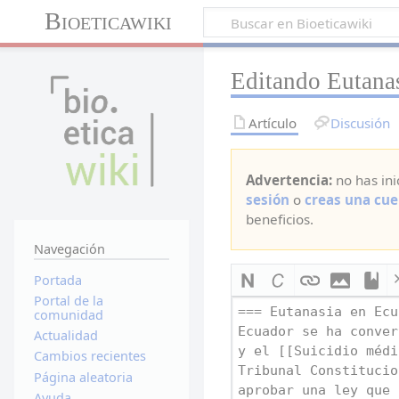
Bioeticawiki
Editando Eutanas
Artículo
Discusión
Advertencia:
no has ini
sesión
o
creas una cue
beneficios.
Navegación
Portada
Portal de la
comunidad
Actualidad
Cambios recientes
Página aleatoria
Ayuda