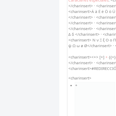
Caracteres especiales
: <c
</charinsert> · <charinsert
<charinsert>Ä ä Ë ë Ö ö Ü 
</charinsert> · <charinse
</charinsert> · <charinser
</charinsert> · <charinser
Δ δ </charinsert> · <charin
<charinsert> Ν ν Ξ ξ Ο ο Π
ψ Ω ω ø Ø</charinsert> · 
<charinsert><+> [+]
+
{{+}
</charinsert> · <charinser
<charinsert>#REDIRECCI
<charinsert>
+