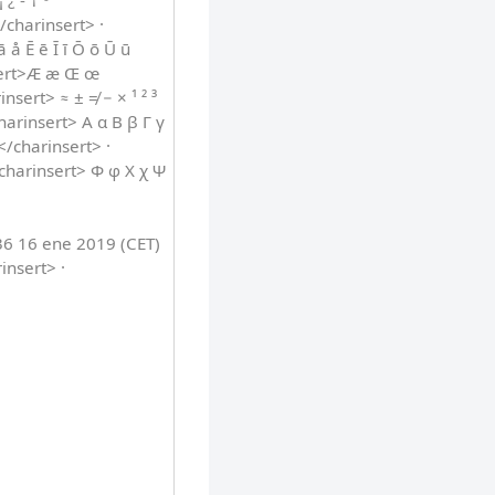
¿ - † º ª
/charinsert> ·
 å Ē ē Ī ī Ō ō Ū ū
nsert>Æ æ Œ œ
sert> ≈ ± ≠ − × ¹ ² ³
harinsert> Α α Β β Γ γ
</charinsert> ·
<charinsert> Φ φ Χ χ Ψ
36 16 ene 2019 (CET)
insert> ·