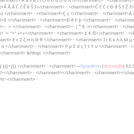
harinsert> Á á É é Í í Ó ó Ú ú Ü ü Ñ ñ</charinsert> · <charinsert>¡ 
>Â Å â Ĉ ĉ Ê ê Ŝ ŝ</charinsert> · <charinsert>Č č Ć ć Đ đ Š š Ž ž<
ü </charinsert> · <charinsert>Ç ç </charinsert> · <charinsert>Ā ā
rt>ß </charinsert> · <charinsert>Ð ð Þ þ </charinsert> · <chari
t>– — </charinsert> · <charinsert>~ | ° § →</charinsert> · <charin
t> ‘+’ “+” «+»</charinsert> · <charinsert> £ € ©</charinsert> · <c
sert> Ε ε Ζ ζ Η η Θ θ </charinsert> · <charinsert> Ι ι Κ κ Λ λ Μ μ 
 π </charinsert> · <charinsert> Ρ ρ Σ σ ς Τ τ Υ υ </charinsert> · 
<charinsert> &nbsp; </charinsert>
} {{{+}}} </charinsert> · <charinsert>—
Sysadmin
(
discusión
) 02:
t></charinsert> · <charinsert></charinsert> · <charinsert></char
ÓN
+
</charinsert> ·