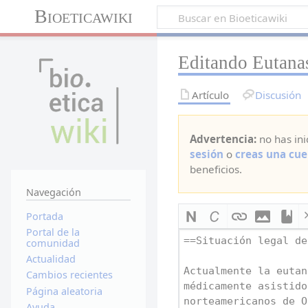
Bioeticawiki
Editando Eutanas
Artículo
Discusión
Advertencia:
no has ini
sesión
o
creas una cue
beneficios.
Navegación
Portada
Portal de la
comunidad
Actualidad
Cambios recientes
Página aleatoria
Ayuda