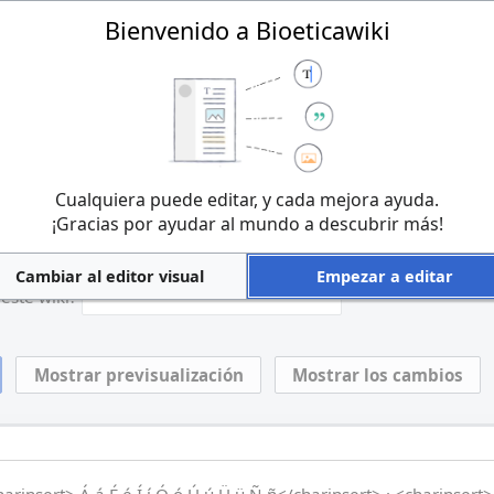
Bienvenido a Bioeticawiki
 las contribuciones a Bioeticawiki se consideran publicadas bajo la
cawiki:Derechos de autor
para más información). Si no deseas que la
buyan libremente, no las publiques aquí.
s que eres el autor de lo que escribiste, o lo copiaste de una fuen
Cualquiera puede editar, y cada mejora ayuda.
bre.
¡No uses textos con copyright sin permiso!
¡Gracias por ayudar al mundo a descubrir más!
a, responde la pregunta que aparece abajo (
más información
):
Cambiar al editor visual
Empezar a editar
este wiki?