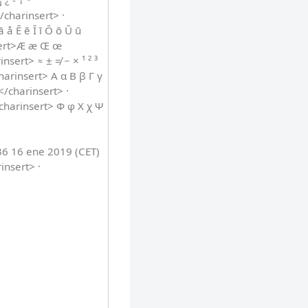
¿ - † º ª
/charinsert> ·
 å Ē ē Ī ī Ō ō Ū ū
nsert>Æ æ Œ œ
sert> ≈ ± ≠ − × ¹ ² ³
harinsert> Α α Β β Γ γ
</charinsert> ·
<charinsert> Φ φ Χ χ Ψ
36 16 ene 2019 (CET)
insert> ·