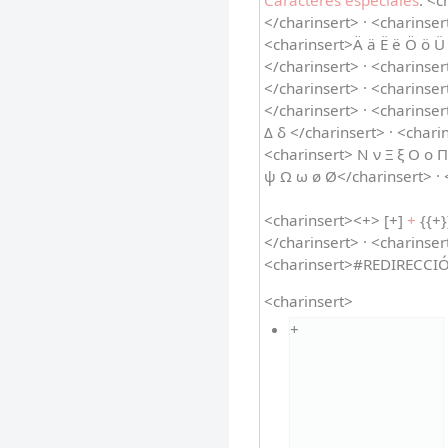
Caracteres especiales
: <c
</charinsert> · <charinsert
<charinsert>Ä ä Ë ë Ö ö Ü 
</charinsert> · <charinse
</charinsert> · <charinser
</charinsert> · <charinser
Δ δ </charinsert> · <charin
<charinsert> Ν ν Ξ ξ Ο ο Π
ψ Ω ω ø Ø</charinsert> · 
<charinsert><+> [+]
+
{{+}
</charinsert> · <charinser
<charinsert>#REDIRECCI
<charinsert>
+