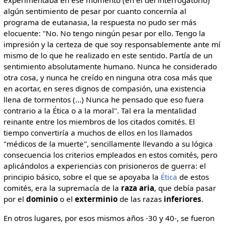
experimentaba en ese momento (en el del interrogatorio)
algún sentimiento de pesar por cuanto concernía al
programa de eutanasia, la respuesta no pudo ser más
elocuente: "No. No tengo ningún pesar por ello. Tengo la
impresión y la certeza de que soy responsablemente ante mí
mismo de lo que he realizado en este sentido. Partía de un
sentimiento absolutamente humano. Nunca he considerado
otra cosa, y nunca he creído en ninguna otra cosa más que
en acortar, en seres dignos de compasión, una existencia
llena de tormentos (...) Nunca he pensado que eso fuera
contrario a la Ética o a la moral". Tal era la mentalidad
reinante entre los miembros de los citados comités. El
tiempo convertiría a muchos de ellos en los llamados
"médicos de la muerte", sencillamente llevando a su lógica
consecuencia los criterios empleados en estos comités, pero
aplicándolos a experiencias con prisioneros de guerra: el
principio básico, sobre el que se apoyaba la
Ética
de estos
comités, era la supremacía de la
raza
aria
, que debía pasar
por el
dominio
o el
exterminio
de las razas
inferiores
.
En otros lugares, por esos mismos años -30 y 40-, se fueron