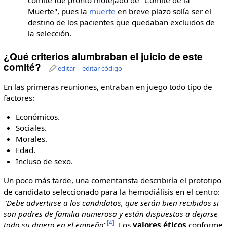
comité fue pronto motejado de "Comité de la
Muerte", pues la
muerte
en breve plazo solía ser el
destino de los pacientes que quedaban excluidos de
la selección.
¿Qué criterios alumbraban el juicio de este
comité?
editar
editar código
En las primeras reuniones, entraban en juego todo tipo de
factores:
Económicos.
Sociales.
Morales.
Edad.
Incluso de sexo.
Un poco más tarde, una comentarista describiría el prototipo
de candidato seleccionado para la hemodiálisis en el centro:
"Debe advertirse a los candidatos, que serán bien recibidos si
son padres de familia numerosa y están dispuestos a dejarse
[4]
todo su dinero en el empeño
"
. Los
valores
éticos
conforme