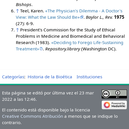
Bishops
.
↑
Teel, Karen.
«The Physician's Dilemma - A Doctor's
View: What the Law Should Be»
.
Baylor L., Rev.
1975
(27): 6-9.
↑
President's Commission for the Study of Ethical
Problems in Medicine and Biomedical and Behavioral
Research (1983).
«Deciding to Forego Life-Sustaining
Treatment»
.
Repository.library
(Washington DC).
Categorías
:
Historia de la Bioética
Instituciones
Esta página se editó por última vez el 23 mar
2022 a las 12:46.
El contenido está disponible bajo la licencia
Creative Commons Atribución
a menos que se indique lo
contrario.