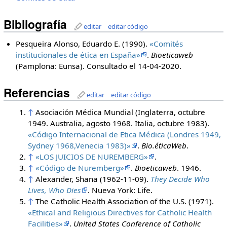
Bibliografía
editar
editar código
Pesqueira Alonso, Eduardo E. (1990).
«Comités
institucionales de ética en España»
.
Bioeticaweb
(Pamplona: Eunsa)
. Consultado el 14-04-2020
.
Referencias
editar
editar código
↑
Asociación Médica Mundial (Inglaterra, octubre
1949. Australia, agosto 1968. Italia, octubre 1983).
«Código Internacional de Etica Médica (Londres 1949,
Sydney 1968,Venecia 1983)»
.
Bio.éticaWeb
.
↑
«LOS JUICIOS DE NUREMBERG»
.
↑
«Código de Nuremberg»
.
Bioeticaweb
. 1946.
↑
Alexander, Shana (1962-11-09).
They Decide Who
Lives, Who Dies
. Nueva York: Life.
↑
The Catholic Health Association of the U.S. (1971).
«Ethical and Religious Directives for Catholic Health
Facilities»
.
United States Conference of Catholic